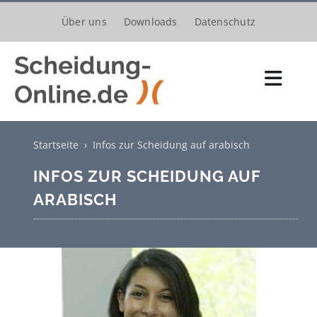
Zum
Über uns
Downloads
Datenschutz
Inhalt
springen
Toggl
Navig
Scheidungsantrag
Startseite
›
Infos zur Scheidung auf arabisch
Kosten
INFOS ZUR SCHEIDUNG AUF
Verfahren
ARABISCH
Trennung
Unterhalt
Kinder