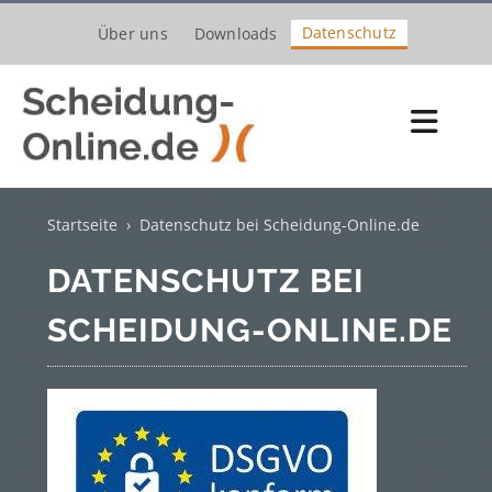
Zum
Datenschutz
Über uns
Downloads
Inhalt
springen
Toggl
Navig
Scheidungsantrag
Startseite
›
Datenschutz bei Scheidung-Online.de
Kosten
DATENSCHUTZ BEI
Verfahren
SCHEIDUNG-ONLINE.DE
Trennung
Unterhalt
Kinder