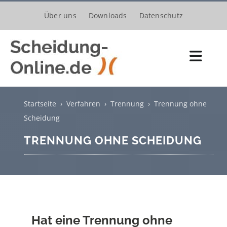
Zum
Über uns
Downloads
Datenschutz
Inhalt
springen
Toggl
Navig
Scheidungsantrag
Startseite
›
Verfahren
›
Trennung
›
Trennung ohne
Kosten
Scheidung
TRENNUNG OHNE SCHEIDUNG
Verfahren
Trennung
Unterhalt
Hat eine Trennung ohne
Kinder