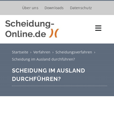
Zum
Über uns
Downloads
Datenschutz
Inhalt
springen
Toggl
Navig
Scheidungsantrag
Startseite
›
Verfahren
›
Scheidungsverfahren
›
Kosten
Scheidung im Ausland durchführen?
SCHEIDUNG IM AUSLAND
Verfahren
DURCHFÜHREN?
Trennung
Unterhalt
Kinder