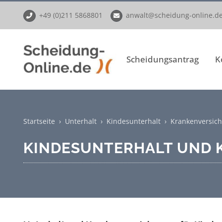
Zum
+49 (0)211 5868801
anwalt@scheidung-online.d
Inhalt
springen
Scheidungsantrag
K
Startseite
›
Unterhalt
›
Kindesunterhalt
›
Krankenversic
KINDESUNTERHALT UND