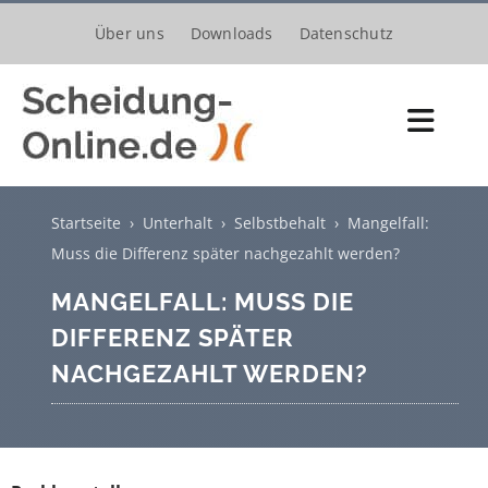
Zum
Über uns
Downloads
Datenschutz
Inhalt
springen
Toggl
Navig
Scheidungsantrag
Startseite
›
Unterhalt
›
Selbstbehalt
›
Mangelfall:
Kosten
Muss die Differenz später nachgezahlt werden?
MANGELFALL: MUSS DIE
Verfahren
DIFFERENZ SPÄTER
Trennung
NACHGEZAHLT WERDEN?
Unterhalt
Kinder