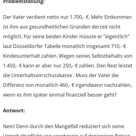
Problemstellung:
Ehewohnung
Der Vater verdient netto nur 1.700,- €. Mehr Einkommen
ist ihm aus gesundheitlichen Gründen derzeit nicht
Vermögen
möglich. Für seine beiden Kinder müsste er “eigentlich”
laut Düsseldorfer Tabelle monatlich insgesamt 710,- €
Steuern
Kindesunterhalt zahlen. Wegen seines Selbstbehalts von
1.450,- € kann er aber nur 250,- € zahlen. Den Rest leistet
die Unterhaltsvorschusskasse . Muss der Vater die
Differenz von monatlich 460,- € irgendwann nachzahlen,
wenn es ihm später einmal finanziell besser geht?
Antwort:
Nein! Denn durch den Mangelfall reduziert sich seine
Unterhaltspflicht von vornherein auf denjenigen Betrag,