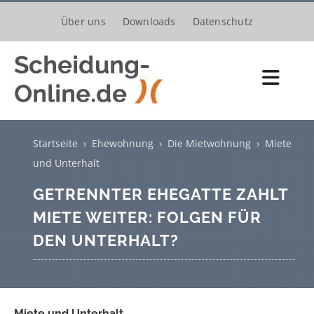
Zum
Über uns
Downloads
Datenschutz
Inhalt
springen
Toggl
Navig
Scheidungsantrag
Startseite
›
Ehewohnung
›
Die Mietwohnung
›
Miete
Kosten
und Unterhalt
GETRENNTER EHEGATTE ZAHLT
Verfahren
MIETE WEITER: FOLGEN FÜR
Trennung
DEN UNTERHALT?
Unterhalt
Kinder
Miete und Unterhalt