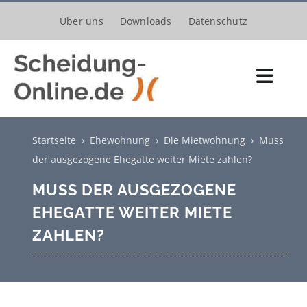
Zum
Über uns
Downloads
Datenschutz
Inhalt
springen
Toggl
Navig
Scheidungsantrag
Startseite
›
Ehewohnung
›
Die Mietwohnung
›
Muss
Kosten
der ausgezogene Ehegatte weiter Miete zahlen?
MUSS DER AUSGEZOGENE
Verfahren
EHEGATTE WEITER MIETE
Trennung
ZAHLEN?
Unterhalt
Kinder