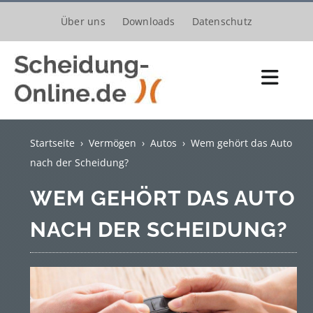
Zum
Über uns
Downloads
Datenschutz
Inhalt
springen
Toggl
Navig
Scheidungsantrag
Startseite
›
Vermögen
›
Autos
›
Wem gehört das Auto
Kosten
nach der Scheidung?
Verfahren
WEM GEHÖRT DAS AUTO
NACH DER SCHEIDUNG?
Trennung
Unterhalt
Kinder