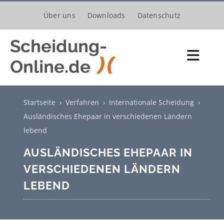
Zum
Über uns
Downloads
Datenschutz
Inhalt
springen
Toggl
Navig
Scheidungsantrag
Startseite
›
Verfahren
›
Internationale Scheidung
›
Kosten
Ausländisches Ehepaar in verschiedenen Ländern
lebend
Verfahren
AUSLÄNDISCHES EHEPAAR IN
Trennung
VERSCHIEDENEN LÄNDERN
LEBEND
Unterhalt
Kinder