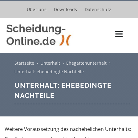
Zum
Über uns
Downloads
Datenschutz
Inhalt
springen
Toggl
Navig
Scheidungsantrag
Startseite
›
Unterhalt
›
Ehegattenunterhalt
›
Kosten
Unterhalt: ehebedingte Nachteile
UNTERHALT: EHEBEDINGTE
Verfahren
NACHTEILE
Trennung
Unterhalt
Weitere Voraussetzung des nachehelichen Unterhalts:
Kinder