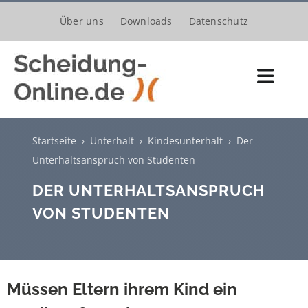
Zum
Über uns
Downloads
Datenschutz
Inhalt
springen
Toggl
Navig
Scheidungsantrag
Startseite
›
Unterhalt
›
Kindesunterhalt
›
Der
Kosten
Unterhaltsanspruch von Studenten
DER UNTERHALTSANSPRUCH
Verfahren
VON STUDENTEN
Trennung
Unterhalt
Müssen Eltern ihrem Kind ein
Kinder