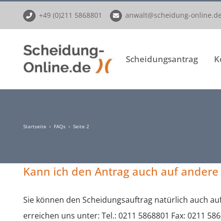
Zum
+49 (0)211 5868801
anwalt@scheidung-online.d
Inhalt
springen
Scheidungsantrag
K
Startseite
›
FAQs
›
Seite 2
Kann ich den Antrag auch auf andere 
Sie können den Scheidungsauftrag natürlich auch auf 
erreichen uns unter: Tel.: 0211 5868801 Fax: 0211 58